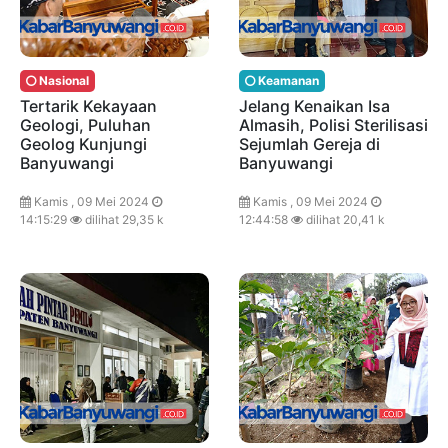
Nasional
Keamanan
Tertarik Kekayaan
Jelang Kenaikan Isa
Geologi, Puluhan
Almasih, Polisi Sterilisasi
Geolog Kunjungi
Sejumlah Gereja di
Banyuwangi
Banyuwangi
Kamis , 09 Mei 2024
Kamis , 09 Mei 2024
14:15:29
dilihat 29,35 k
12:44:58
dilihat 20,41 k