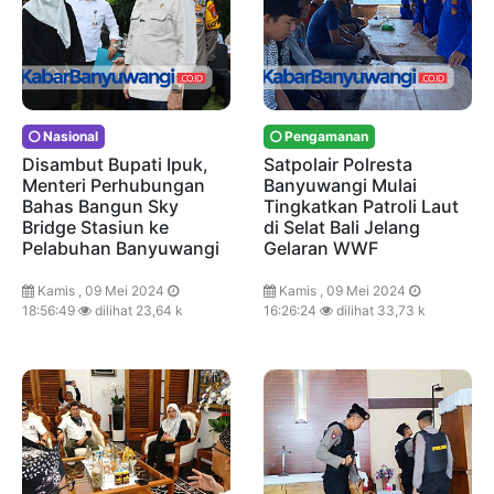
Nasional
Pengamanan
Disambut Bupati Ipuk,
Satpolair Polresta
Menteri Perhubungan
Banyuwangi Mulai
Bahas Bangun Sky
Tingkatkan Patroli Laut
Bridge Stasiun ke
di Selat Bali Jelang
Pelabuhan Banyuwangi
Gelaran WWF
Kamis , 09 Mei 2024
Kamis , 09 Mei 2024
18:56:49
dilihat 23,64 k
16:26:24
dilihat 33,73 k