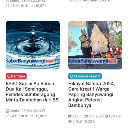
15:33:56
dilihat 23,66 k
Senin , 28 Okt 2024
15:43:01
dilihat 19,87 k
Bantuan
Ekonomi Kreatif
BPBD Suplai Air Bersih
Hikayat Bambu 2024,
Dua Kali Seminggu,
Cara Kreatif Warga
Pemdes Sumberagung
Papring Banyuwangi
Minta Tambahan dari BSI
Angkat Potensi
Bambunya
Senin , 28 Okt 2024
15:14:03
dilihat 12,86 k
Senin , 28 Okt 2024
12:47:21
dilihat 18,02 k