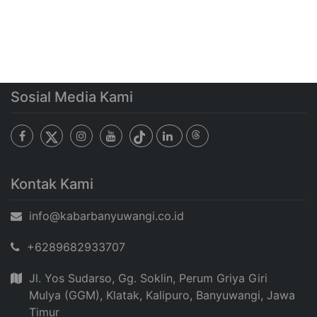
Sosial Media Kami
Kontak Kami
info@kabarbanyuwangi.co.id
+6289682933707
Jl. Yos Sudarso, Gg. Soklin, Perum Griya Giri
Mulya (GGM), Klatak, Kalipuro, Banyuwangi, Jawa
Timur