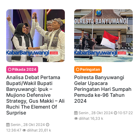
Pilkada 2024
Peringatan
Analisa Debat Pertama
Polresta Banyuwangi
Bupati/Wakil Bupati
Gelar Upacara
Banyuwangi: Ipuk –
Peringatan Hari Sumpah
Mujiono Defensive
Pemuda ke-96 Tahun
Strategy, Gus Makki – Ali
2024
Ruchi The Element Of
Surprise
Senin , 28 Okt 2024
10:57:22
dilihat 16,33 k
Senin , 28 Okt 2024
12:36:47
dilihat 20,61 k