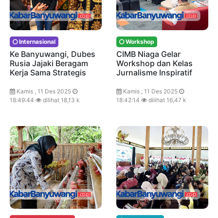
Internasional
Workshop
Ke Banyuwangi, Dubes
CIMB Niaga Gelar
Rusia Jajaki Beragam
Workshop dan Kelas
Kerja Sama Strategis
Jurnalisme Inspiratif
Kamis , 11 Des 2025
Kamis , 11 Des 2025
18:49:44
dilihat 18,13 k
18:42:14
dilihat 16,47 k