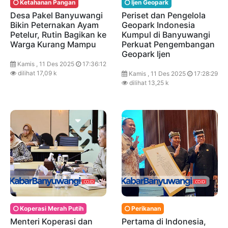
Ketahanan Pangan
Ijen Geopark
Desa Pakel Banyuwangi
Periset dan Pengelola
Bikin Peternakan Ayam
Geopark Indonesia
Petelur, Rutin Bagikan ke
Kumpul di Banyuwangi
Warga Kurang Mampu
Perkuat Pengembangan
Geopark Ijen
Kamis , 11 Des 2025
17:36:12
dilihat 17,09 k
Kamis , 11 Des 2025
17:28:29
dilihat 13,25 k
Koperasi Merah Putih
Perikanan
Menteri Koperasi dan
Pertama di Indonesia,