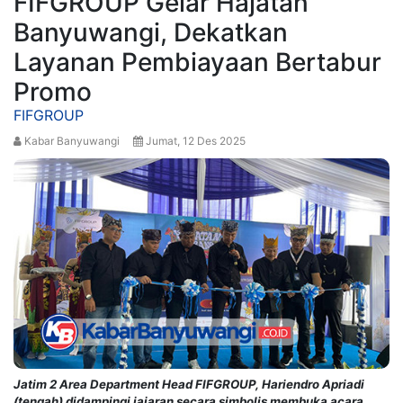
FIFGROUP Gelar Hajatan
Banyuwangi, Dekatkan
Layanan Pembiayaan Bertabur
Promo
FIFGROUP
Kabar Banyuwangi
Jumat, 12 Des 2025
Jatim 2 Area Department Head FIFGROUP, Hariendro Apriadi
(tengah) didampingi jajaran secara simbolis membuka acara