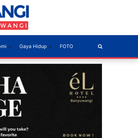
omi
Gaya Hidup
FOTO