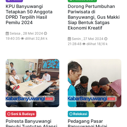
KPU Banyuwangi
Dorong Pertumbuhan
Tetapkan 50 Anggota
Pariwisata di
DPRD Terpilih Hasil
Banyuwangi, Gus Makki
Pemilu 2024
Siap Bentuk Satgas
Ekonomi Kreatif
Selasa , 28 Mei 2024
19:40:35
dilihat 32,84 k
Senin , 27 Mei 2024
21:28:48
dilihat 18,16 k
Seni & Budaya
Relokasi
Polresta Banyuwangi
Pedagang Pasar
Penuhi Tuntutan Aliansi
Banyuwangi Mulai