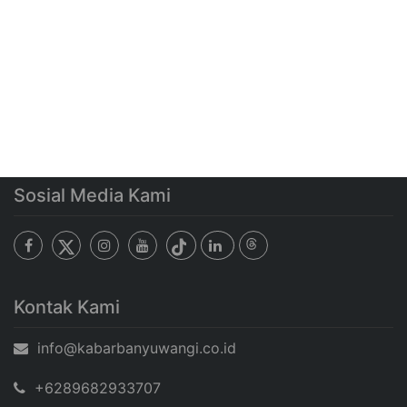
Sosial Media Kami
Kontak Kami
info@kabarbanyuwangi.co.id
+6289682933707