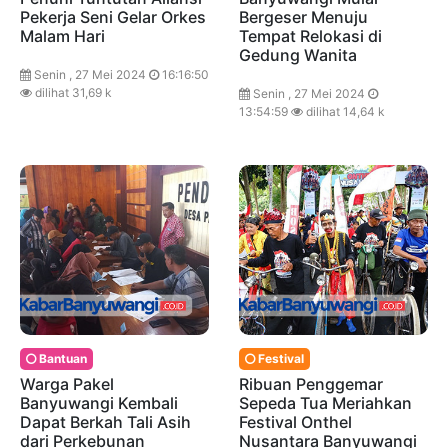
Pekerja Seni Gelar Orkes
Bergeser Menuju
Malam Hari
Tempat Relokasi di
Gedung Wanita
Senin , 27 Mei 2024
16:16:50
dilihat 31,69 k
Senin , 27 Mei 2024
13:54:59
dilihat 14,64 k
Bantuan
Festival
Warga Pakel
Ribuan Penggemar
Banyuwangi Kembali
Sepeda Tua Meriahkan
Dapat Berkah Tali Asih
Festival Onthel
dari Perkebunan
Nusantara Banyuwangi