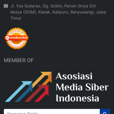
Jl. Yos Sudarso, Gg. Soklin, Perum Griya Giri
Mulya (GGM), Klatak, Kalipuro, Banyuwangi, Jawa
Timur
MEMBER OF