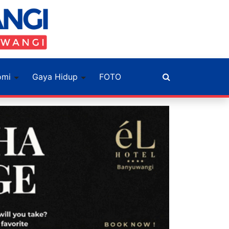
omi
Gaya Hidup
FOTO