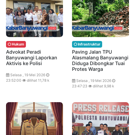
Hukum
Infrastruktur
Advokat Peradi
Paving Jalan TPU
Banyuwangi Laporkan
Alasmalang Banyuwangi
Aktivis ke Polisi
Diduga Dibongkar Tuai
Protes Warga
Selasa , 19 Mei 2026
23:52:00
dilihat 11,78 k
Selasa , 19 Mei 2026
23:47:23
dilihat 9,98 k