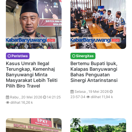
Peristiwa
Sinergitas
Kasus Umrah Ilegal
Bertemu Bupati Ipuk,
Terungkap, Kemenhaj
Kalapas Banyuwangi
Banyuwangi Minta
Bahas Penguatan
Masyarakat Lebih Teliti
Sinergi Antarinstansi
Pilih Biro Travel
Selasa , 19 Mei 2026
23:57:34
dilihat 11,94 k
Rabu , 20 Mei 2026
14:21:25
dilihat 16,26 k