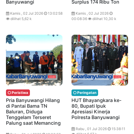
Banyuwangi
Surplus 174 Ribu Ton
Kamis , 02 Jul 2026
13:02:58
Kamis , 02 Jul 2026
dilihat 5,62 k
00:08:36
dilihat 10,30 k
Peristiwa
Peringatan
Pria Banyuwangi Hilang
HUT Bhayangkara ke-
di Pantai Bama TN
80, Bupati Ipuk
Baluran, Diduga
Apresiasi Kinerja
Tenggelam Terseret
Polresta Banyuwangi
Palung saat Memancing
Rabu , 01 Jul 2026
15:38:11