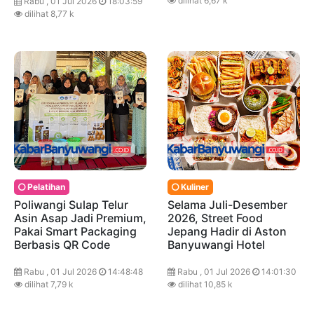
dilihat 6,67 k
Rabu , 01 Jul 2026
18:03:59
dilihat 8,77 k
Pelatihan
Kuliner
Poliwangi Sulap Telur
Selama Juli-Desember
Asin Asap Jadi Premium,
2026, Street Food
Pakai Smart Packaging
Jepang Hadir di Aston
Berbasis QR Code
Banyuwangi Hotel
Rabu , 01 Jul 2026
14:48:48
Rabu , 01 Jul 2026
14:01:30
dilihat 7,79 k
dilihat 10,85 k