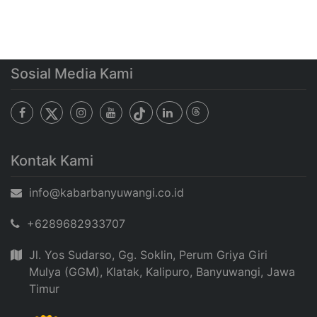
Sosial Media Kami
Kontak Kami
info@kabarbanyuwangi.co.id
+6289682933707
Jl. Yos Sudarso, Gg. Soklin, Perum Griya Giri
Mulya (GGM), Klatak, Kalipuro, Banyuwangi, Jawa
Timur