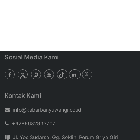
Sosial Media Kami
Kontak Kami
info@kabarbanyuwangi.co.id
+6289682933707
Jl. Yos Sudarso, Gg. Soklin, Perum Griya Giri