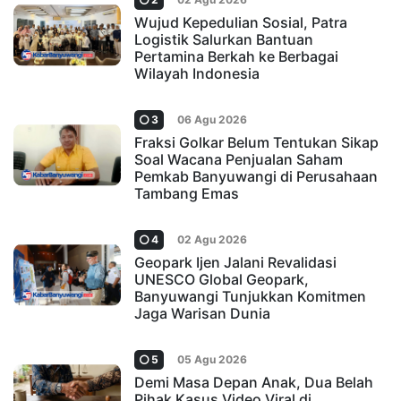
Wujud Kepedulian Sosial, Patra
Logistik Salurkan Bantuan
Pertamina Berkah ke Berbagai
Wilayah Indonesia
3
06 Agu 2026
Fraksi Golkar Belum Tentukan Sikap
Soal Wacana Penjualan Saham
Pemkab Banyuwangi di Perusahaan
Tambang Emas
4
02 Agu 2026
Geopark Ijen Jalani Revalidasi
UNESCO Global Geopark,
Banyuwangi Tunjukkan Komitmen
Jaga Warisan Dunia
5
05 Agu 2026
Demi Masa Depan Anak, Dua Belah
Pihak Kasus Video Viral di