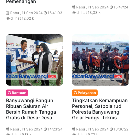
Pemenangan
Rabu , 11 Sep 2024
15:47:24
dilihat 13,33 k
Rabu , 11 Sep 2024
16:41:03
dilihat 12,02 k
Bantuan
Pelayanan
Banyuwangi Bangun
Tingkatkan Kemampuan
Ribuan Saluran Air
Personel, Satpolairud
Bersih Rumah Tangga
Polresta Banyuwangi
Gratis di Desa-Desa
Gelar Fungsi Teknis
Rabu , 11 Sep 2024
14:23:24
Rabu , 11 Sep 2024
13:36:22
dilihat 9,13 k
dilihat 9,72 k