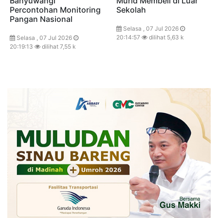
Banyuwangi
Murid Membeli di Luar
Percontohan Monitoring
Sekolah
Pangan Nasional
Selasa , 07 Jul 2026
20:14:57
dilihat 5,63 k
Selasa , 07 Jul 2026
20:19:13
dilihat 7,55 k