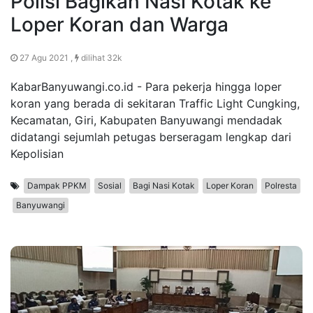
Polisi Bagikan Nasi Kotak ke
Loper Koran dan Warga
27 Agu 2021 ,
dilihat 32k
KabarBanyuwangi.co.id - Para pekerja hingga loper
koran yang berada di sekitaran Traffic Light Cungking,
Kecamatan, Giri, Kabupaten Banyuwangi mendadak
didatangi sejumlah petugas berseragam lengkap dari
Kepolisian
Dampak PPKM
Sosial
Bagi Nasi Kotak
Loper Koran
Polresta
Banyuwangi