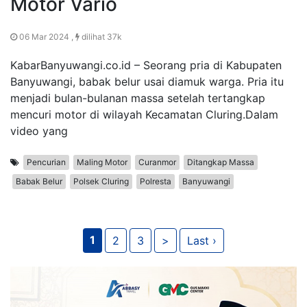
Motor Vario
06 Mar 2024 ,
dilihat 37k
KabarBanyuwangi.co.id – Seorang pria di Kabupaten
Banyuwangi, babak belur usai diamuk warga. Pria itu
menjadi bulan-bulanan massa setelah tertangkap
mencuri motor di wilayah Kecamatan Cluring.Dalam
video yang
Pencurian
Maling Motor
Curanmor
Ditangkap Massa
Babak Belur
Polsek Cluring
Polresta
Banyuwangi
1
2
3
>
Last ›