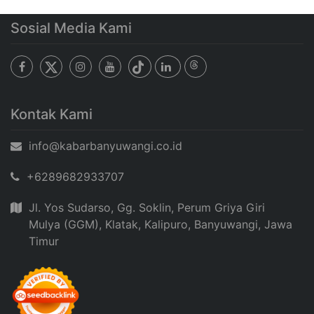
Sosial Media Kami
Kontak Kami
info@kabarbanyuwangi.co.id
+6289682933707
Jl. Yos Sudarso, Gg. Soklin, Perum Griya Giri
Mulya (GGM), Klatak, Kalipuro, Banyuwangi, Jawa
Timur