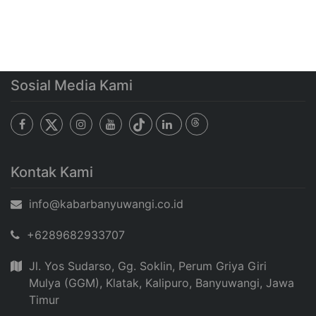
Sosial Media Kami
Kontak Kami
info@kabarbanyuwangi.co.id
+6289682933707
Jl. Yos Sudarso, Gg. Soklin, Perum Griya Giri
Mulya (GGM), Klatak, Kalipuro, Banyuwangi, Jawa
Timur