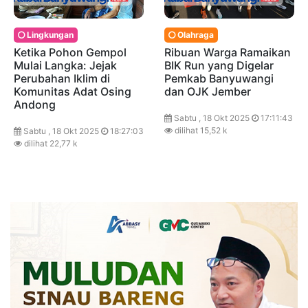
Lingkungan
Olahraga
Ketika Pohon Gempol
Ribuan Warga Ramaikan
Mulai Langka: Jejak
BIK Run yang Digelar
Perubahan Iklim di
Pemkab Banyuwangi
Komunitas Adat Osing
dan OJK Jember
Andong
Sabtu , 18 Okt 2025
17:11:43
dilihat 15,52 k
Sabtu , 18 Okt 2025
18:27:03
dilihat 22,77 k