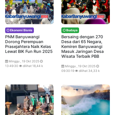
Ekonomi Bisnis
Budaya
PNM Banyuwangi
Bersaing dengan 270
Dorong Perempuan
Desa dari 65 Negara,
Prasejahtera Naik Kelas
Kemiren Banyuwangi
Lewat BIK Fun Run 2025
Masuk Jaringan Desa
Wisata Terbaik PBB
Minggu , 19 Okt 2025
13:49:30
dilihat 18,44 k
Minggu , 19 Okt 2025
09:30:19
dilihat 34,33 k