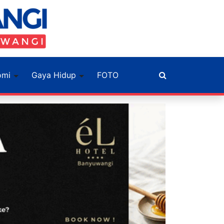
omi
Gaya Hidup
FOTO