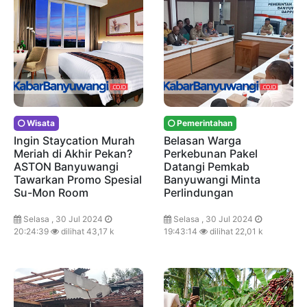
Wisata
Pemerintahan
Ingin Staycation Murah
Belasan Warga
Meriah di Akhir Pekan?
Perkebunan Pakel
ASTON Banyuwangi
Datangi Pemkab
Tawarkan Promo Spesial
Banyuwangi Minta
Su-Mon Room
Perlindungan
Selasa , 30 Jul 2024
Selasa , 30 Jul 2024
20:24:39
dilihat 43,17 k
19:43:14
dilihat 22,01 k