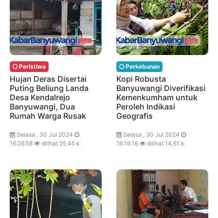
Peristiwa
Perkebunan
Hujan Deras Disertai
Kopi Robusta
Puting Beliung Landa
Banyuwangi Diverifikasi
Desa Kendalrejo
Kemenkumham untuk
Banyuwangi, Dua
Peroleh Indikasi
Rumah Warga Rusak
Geografis
Selasa , 30 Jul 2024
Selasa , 30 Jul 2024
16:26:58
dilihat 25,45 k
16:16:16
dilihat 14,61 k