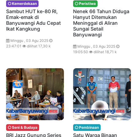
Kemerdekaan
Peristiwa
Sambut HUT ke-80 RI,
Nenek 66 Tahun Diduga
Emak-emak di
Hanyut Ditemukan
Banyuwangi Adu Cepat
Meninggal di Aliran
Ikat Kangkung
Sungai Setail
Banyuwangi
Minggu , 03 Agu 2025
23:47:01
dilihat 17,30 k
Minggu , 03 Agu 2025
19:05:50
dilihat 18,71 k
Seni & Budaya
Pembinaan
BRI Jazz Gunung Series
Satu Warga Binaan