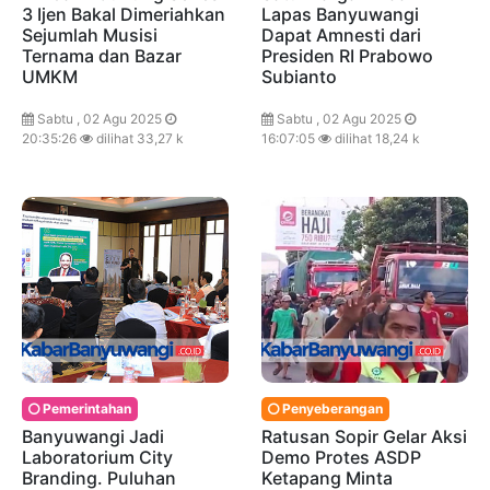
3 Ijen Bakal Dimeriahkan
Lapas Banyuwangi
Sejumlah Musisi
Dapat Amnesti dari
Ternama dan Bazar
Presiden RI Prabowo
UMKM
Subianto
Sabtu , 02 Agu 2025
Sabtu , 02 Agu 2025
20:35:26
dilihat 33,27 k
16:07:05
dilihat 18,24 k
Pemerintahan
Penyeberangan
Banyuwangi Jadi
Ratusan Sopir Gelar Aksi
Laboratorium City
Demo Protes ASDP
Branding. Puluhan
Ketapang Minta