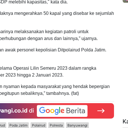
P melebihi kapasitas," kata dia.
tidaknya mengerahkan 50 kapal yang disebar ke sejumlah
p harinya melaksanakan kegiatan patroli untuk
 berhubungan dengan arus dan lainnya,” ujarnya.
 awak personel kepolisian Ditpolairud Polda Jatim.
selama Operasi Lilin Semeru 2023 dalam rangka
r 2023 hingga 2 Januari 2023.
n nyaman kepada masyarakat yang hendak bepergian
egitupun sebaliknya,” tambahnya. (fat)
K
irud
Poda Jatim
Polairud
Polresta
Banyuwangi