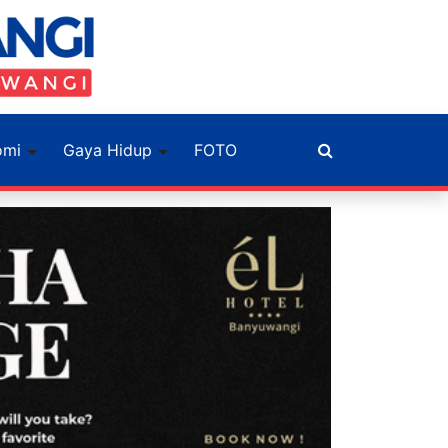
omi
Gaya Hidup
FOTO