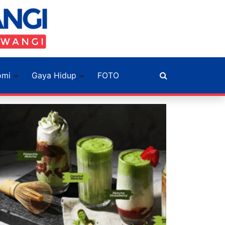
omi
Gaya Hidup
FOTO