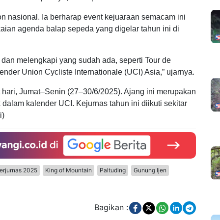
kon nasional. Ia berharap event kejuaraan semacam ini
aian agenda balap sepeda yang digelar tahun ini di
 dan melengkapi yang sudah ada, seperti Tour de
der Union Cycliste Internationale (UCI) Asia,” ujarnya.
 hari, Jumat–Senin (27–30/6/2025). Ajang ini merupakan
alam kalender UCI. Kejurnas tahun ini diikuti sekitar
i)
erjurnas 2025
King of Mountain
Paltuding
Gunung Ijen
Bagikan :