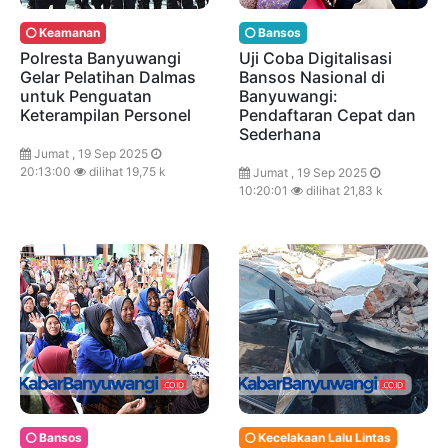
Keamanan
Bansos
Polresta Banyuwangi
Uji Coba Digitalisasi
Gelar Pelatihan Dalmas
Bansos Nasional di
untuk Penguatan
Banyuwangi:
Keterampilan Personel
Pendaftaran Cepat dan
Sederhana
Jumat , 19 Sep 2025
20:13:00
dilihat 19,75 k
Jumat , 19 Sep 2025
10:20:01
dilihat 21,83 k
Bansos
Kecelakaan Lalu Lintas