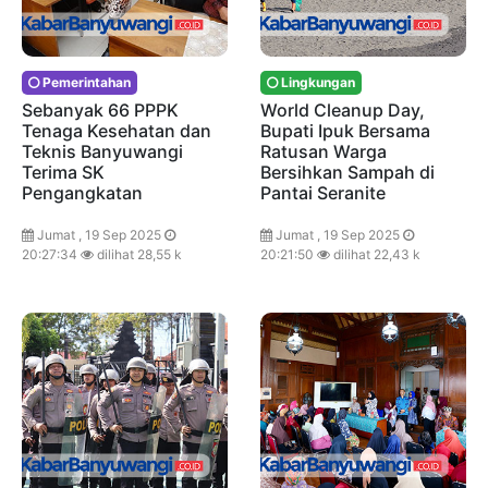
Pemerintahan
Lingkungan
Sebanyak 66 PPPK
World Cleanup Day,
Tenaga Kesehatan dan
Bupati Ipuk Bersama
Teknis Banyuwangi
Ratusan Warga
Terima SK
Bersihkan Sampah di
Pengangkatan
Pantai Seranite
Jumat , 19 Sep 2025
Jumat , 19 Sep 2025
20:27:34
dilihat 28,55 k
20:21:50
dilihat 22,43 k