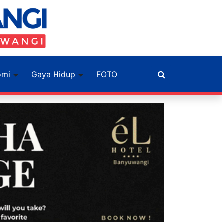
omi
Gaya Hidup
FOTO