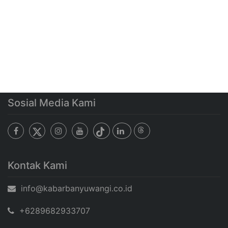
Sosial Media Kami
Kontak Kami
info@kabarbanyuwangi.co.id
+6289682933707