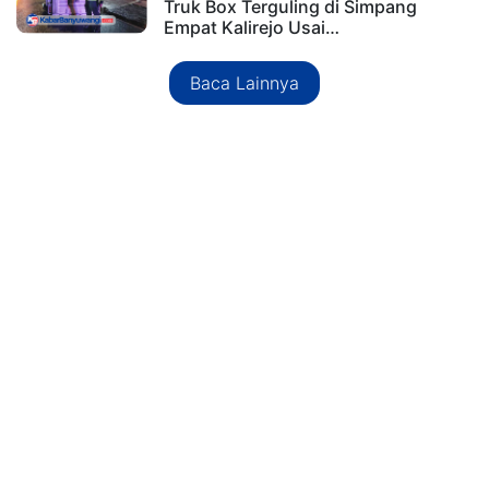
Truk Box Terguling di Simpang
Empat Kalirejo Usai…
Baca Lainnya