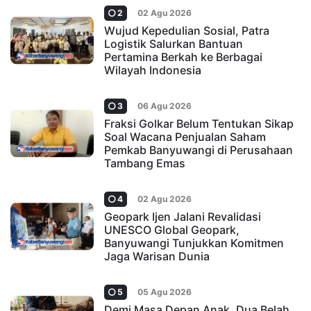
2
02 Agu 2026
Wujud Kepedulian Sosial, Patra
Logistik Salurkan Bantuan
Pertamina Berkah ke Berbagai
Wilayah Indonesia
3
06 Agu 2026
Fraksi Golkar Belum Tentukan Sikap
Soal Wacana Penjualan Saham
Pemkab Banyuwangi di Perusahaan
Tambang Emas
4
02 Agu 2026
Geopark Ijen Jalani Revalidasi
UNESCO Global Geopark,
Banyuwangi Tunjukkan Komitmen
Jaga Warisan Dunia
5
05 Agu 2026
Demi Masa Depan Anak, Dua Belah