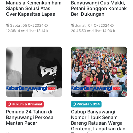
Manusia Kemenkumham
Banyuwangi Gus Makki,
Siapkan Solusi Atasi
Petani Songgon Kompak
Over Kapasitas Lapas
Beri Dukungan
Sabtu , 05 Okt 2024
Jumat , 04 Okt 2024
12:35:14
dilihat 13,14 k
20:45:53
dilihat 14,00 k
Hukum & Kriminal
Pilkada 2024
Pemuda 24 Tahun di
Cabup Banyuwangi
Banyuwangi Perkosa
Nomor 1 Ipuk Senam
Mantan Pacar
Bareng Ratusan Warga
Genteng, Lanjutkan dan