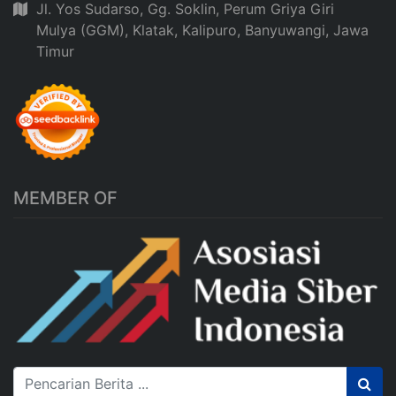
Jl. Yos Sudarso, Gg. Soklin, Perum Griya Giri
Mulya (GGM), Klatak, Kalipuro, Banyuwangi, Jawa
Timur
MEMBER OF