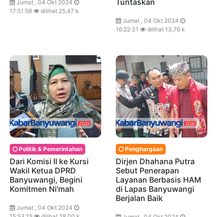
Tuntaskan
Jumat , 04 Okt 2024
17:51:56
dilihat 25,47 k
Jumat , 04 Okt 2024
16:22:31
dilihat 13,76 k
Politik & Pemerintahan
Penghargaan
Dari Komisi II ke Kursi
Dirjen Dhahana Putra
Wakil Ketua DPRD
Sebut Penerapan
Banyuwangi, Begini
Layanan Berbasis HAM
Komitmen Ni'mah
di Lapas Banyuwangi
Berjalan Baik
Jumat , 04 Okt 2024
15:53:15
dilihat 28,00 k
Jumat , 04 Okt 2024