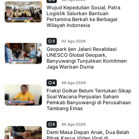
Wujud Kepedulian Sosial, Patra
Logistik Salurkan Bantuan
Pertamina Berkah ke Berbagai
Wilayah Indonesia
3
02 Agu 2026
Geopark Ijen Jalani Revalidasi
UNESCO Global Geopark,
Banyuwangi Tunjukkan Komitmen
Jaga Warisan Dunia
4
06 Agu 2026
Fraksi Golkar Belum Tentukan Sikap
Soal Wacana Penjualan Saham
Pemkab Banyuwangi di Perusahaan
Tambang Emas
5
05 Agu 2026
Demi Masa Depan Anak, Dua Belah
Pihak Kasus Video Viral di