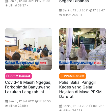
Segera Dibahas
Senin , 12 Jul 2021
17:51:38
dilihat 38,37 k
Senin , 12 Jul 2021
17:38:47
dilihat 26,01 k
PPKM Darurat
PPKM Darurat
Covid-19 Masih Ngegas,
Polisi Bakal Panggil
Forkopimda Banyuwangi
Kades yang Gelar
Lakukan Langkah Ini
Hajatan di Masa PPKM
Darurat
Senin , 12 Jul 2021
17:30:50
dilihat 22,09 k
Senin , 12 Jul 2021
16:32:16
dilihat 34,22 k