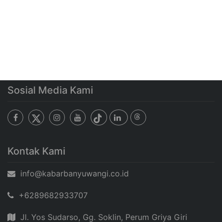
Sosial Media Kami
Kontak Kami
info@kabarbanyuwangi.co.id
+6289682933707
Jl. Yos Sudarso, Gg. Soklin, Perum Griya Giri