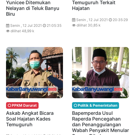
Yunicee Ditemukan
Temuguruh Terkait
Nelayan di Teluk Banyu
Hajatan
Biru
Senin , 12 Jul 2021
20:35:29
dilihat 30,85 k
Senin , 12 Jul 2021
21:05:35
dilihat 48,99 k
PPKM Darurat
Politik & Pemerintahan
Askab Angkat Bicara
Bapemperda Usul
Soal Hajatan Kades
Raperda Pencegahan
Temuguruh
dan Penanggulangan
Wabah Penyakit Menular