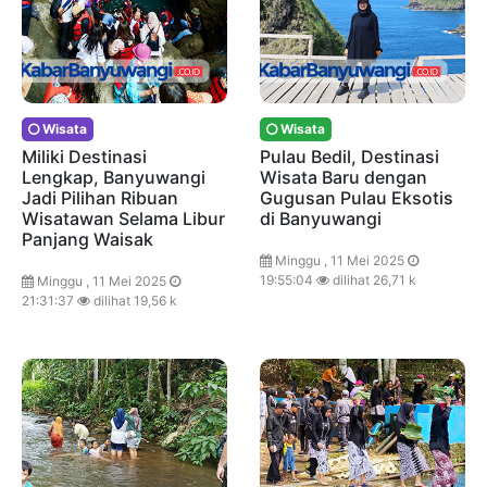
Wisata
Wisata
Miliki Destinasi
Pulau Bedil, Destinasi
Lengkap, Banyuwangi
Wisata Baru dengan
Jadi Pilihan Ribuan
Gugusan Pulau Eksotis
Wisatawan Selama Libur
di Banyuwangi
Panjang Waisak
Minggu , 11 Mei 2025
19:55:04
dilihat 26,71 k
Minggu , 11 Mei 2025
21:31:37
dilihat 19,56 k