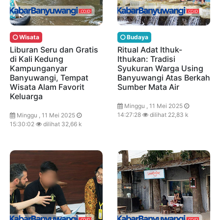
Wisata
Budaya
Liburan Seru dan Gratis
Ritual Adat Ithuk-
di Kali Kedung
Ithukan: Tradisi
Kampunganyar
Syukuran Warga Using
Banyuwangi, Tempat
Banyuwangi Atas Berkah
Wisata Alam Favorit
Sumber Mata Air
Keluarga
Minggu , 11 Mei 2025
14:27:28
dilihat 22,83 k
Minggu , 11 Mei 2025
15:30:02
dilihat 32,66 k