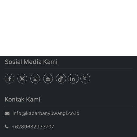
Sosial Media Kami
Kontak Kami
info@kabarbanyuwangi.co.id
+6289682933707