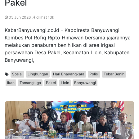
Pakel
05 Jun 2026 ,
dilihat 13k
KabarBanyuwangi.co.id - Kapolresta Banyuwangi
Kombes Pol Rofiq Ripto Himawan bersama jajarannya
melakukan penaburan benih ikan di area irigasi
persawahan Desa Pakel, Kecamatan Licin, Kabupaten
Banyuwangi,
Sosial
Lingkungan
Hari Bhayangkara
Polisi
Tebar Benih
Ikan
Tamanglugo
Pakel
Licin
Banyuwangi