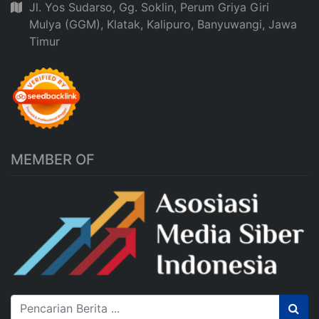
Jl. Yos Sudarso, Gg. Soklin, Perum Griya Giri
Mulya (GGM), Klatak, Kalipuro, Banyuwangi, Jawa
Timur
MEMBER OF