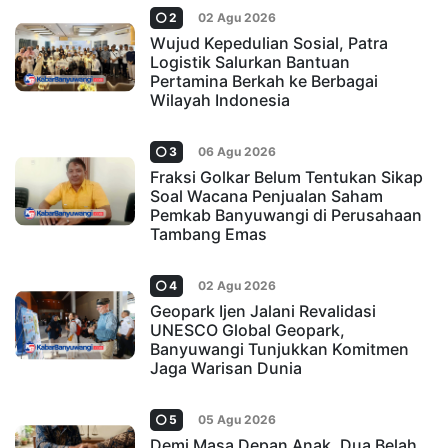
2
02 Agu 2026
Wujud Kepedulian Sosial, Patra
Logistik Salurkan Bantuan
Pertamina Berkah ke Berbagai
Wilayah Indonesia
3
06 Agu 2026
Fraksi Golkar Belum Tentukan Sikap
Soal Wacana Penjualan Saham
Pemkab Banyuwangi di Perusahaan
Tambang Emas
4
02 Agu 2026
Geopark Ijen Jalani Revalidasi
UNESCO Global Geopark,
Banyuwangi Tunjukkan Komitmen
Jaga Warisan Dunia
5
05 Agu 2026
Demi Masa Depan Anak, Dua Belah