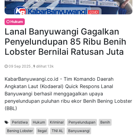
Hukum
Lanal Banyuwangi Gagalkan
Penyelundupan 85 Ribu Benih
Lobster Bernilai Ratusan Juta
09 Sep 2025 ,
dilihat 13k
KabarBanyuwangi.co.id - Tim Komando Daerah
Angkatan Laut (Kodaeral) Quick Respons Lanal
Banyuwangi berhasil menggagalkan upaya
penyelundupan puluhan ribu ekor Benih Bening Lobster
(BBL)
Peristiwa
Hukum
Kriminal
Penyelundupan
Benih
Bening Lobster
Ilegal
TNI AL
Banyuwangi