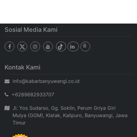
Sosial Media Kami
Kontak Kami
info@kabarbanyuwangi.co.id
+6289682933707
Jl. Yos Sudarso, Gg. Soklin, Perum Griya Giri
Mulya (GGM), Klatak, Kalipuro, Banyuwangi, Jawa
Timur