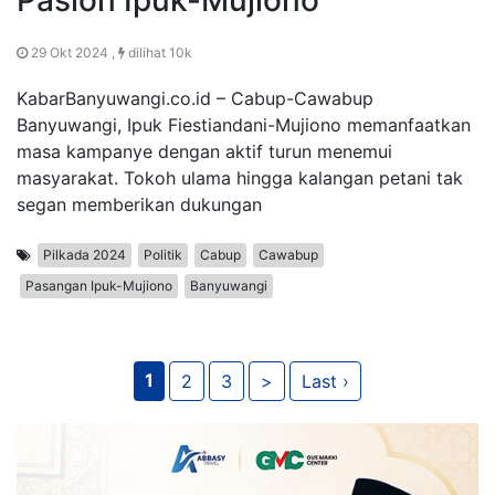
29 Okt 2024 ,
dilihat 10k
KabarBanyuwangi.co.id – Cabup-Cawabup
Banyuwangi, Ipuk Fiestiandani-Mujiono memanfaatkan
masa kampanye dengan aktif turun menemui
masyarakat. Tokoh ulama hingga kalangan petani tak
segan memberikan dukungan
Pilkada 2024
Politik
Cabup
Cawabup
Pasangan Ipuk-Mujiono
Banyuwangi
1
2
3
>
Last ›