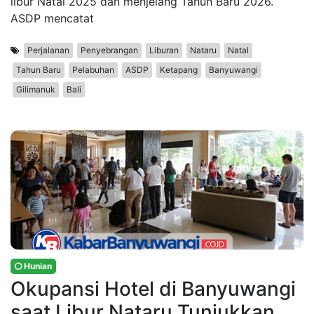
libur Natal 2025 dan menjelang Tahun Baru 2026.
ASDP mencatat
Perjalanan
Penyebrangan
Liburan
Nataru
Natal
Tahun Baru
Pelabuhan
ASDP
Ketapang
Banyuwangi
Gilimanuk
Bali
Hunian
Okupansi Hotel di Banyuwangi
saat Libur Nataru Tunjukkan