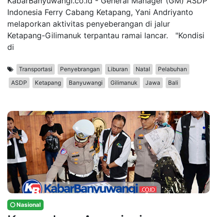
KabarBanyuwangi.co.id - General Manager (GM) ASDP
Indonesia Ferry Cabang Ketapang, Yani Andriyanto
melaporkan aktivitas penyeberangan di jalur
Ketapang-Gilimanuk terpantau ramai lancar. "Kondisi
di
Transportasi
Penyebrangan
Liburan
Natal
Pelabuhan
ASDP
Ketapang
Banyuwangi
Gilimanuk
Jawa
Bali
Nasional