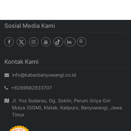
Sosial Media Kami
Kontak Kami
info@kabarbanyuwangi.co.id
+6289682933707
Jl. Yos Sudarso, Gg. Soklin, Perum Griya Giri
Mulya (GGM), Klatak, Kalipuro, Banyuwangi, Jawa
Timur