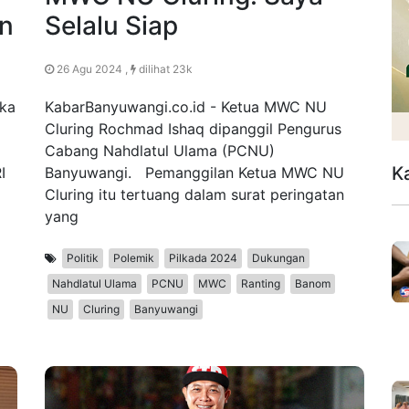
an
Selalu Siap
26 Agu 2024 ,
dilihat 23k
ika
KabarBanyuwangi.co.id - Ketua MWC NU
Cluring Rochmad Ishaq dipanggil Pengurus
Cabang Nahdlatul Ulama (PCNU)
K
I
Banyuwangi. Pemanggilan Ketua MWC NU
Cluring itu tertuang dalam surat peringatan
yang
Politik
Polemik
Pilkada 2024
Dukungan
Nahdlatul Ulama
PCNU
MWC
Ranting
Banom
NU
Cluring
Banyuwangi