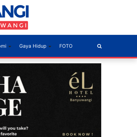
omi
Gaya Hidup
FOTO