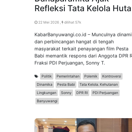
Refleksi Tata Kelola Hut
22 Mei 2026 ,
dilihat 57k
KabarBanyuwangi.co.id – Munculnya dinam
dan perbincangan hangat di tengah
masyarakat terkait penayangan film Pesta
Babi memantik respons dari Anggota DPR R
Fraksi PDI Perjuangan, Sonny T.
Politik
Pemerintahan
Polemik
Kontroversi
Dinamika
Pesta Babi
Tata Kelola. Kehutanan
Lingkungan
Sonny
DPR RI
PDI Perjuangan
Banyuwangi