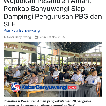
Wujudkan Pesantren Aman,
Pemkab Banyuwangi Siap
Dampingi Pengurusan PBG dan
SLF
Pemkab Banyuwangi
Kabar Banyuwangi
Senin, 03 Nov 2025
Sosialisasi Pesantren Aman yang dikuti oleh 70 pengurus
ponpes se-Banyuwangi. (Foto: humas/kab/bwi)