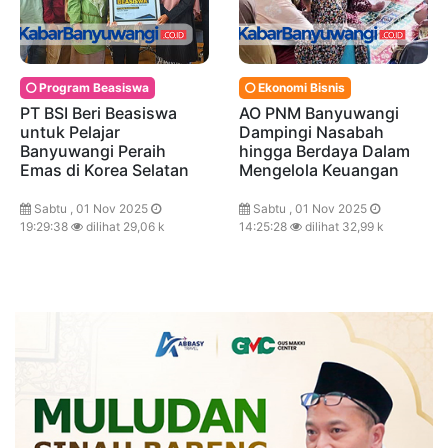
Program Beasiswa
Ekonomi Bisnis
PT BSI Beri Beasiswa
AO PNM Banyuwangi
untuk Pelajar
Dampingi Nasabah
Banyuwangi Peraih
hingga Berdaya Dalam
Emas di Korea Selatan
Mengelola Keuangan
Sabtu , 01 Nov 2025
Sabtu , 01 Nov 2025
19:29:38
dilihat 29,06 k
14:25:28
dilihat 32,99 k