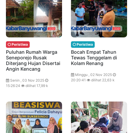
Peristiwa
Peristiwa
Puluhan Rumah Warga
Bocah Empat Tahun
Seneporejo Rusak
Tewas Tenggelam di
Diterjang Hujan Disertai
Kolam Renang
Angin Kencang
Minggu , 02 Nov 2025
20:20:41
dilihat 22,63 k
Senin , 03 Nov 2025
15:26:24
dilihat 17,99 k