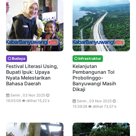
Budaya
Infrastruktur
Festival Literasi Using,
Kelanjutan
Bupati Ipuk: Upaya
Pembangunan Tol
Nyata Melestarikan
Probolinggo-
Bahasa Daerah
Banyuwangi Masih
Dikaji
Senin , 03 Nov 2025
16:05:06
dilihat 15,22 k
Senin , 03 Nov 2025
15:39:28
dilihat 73,57 k