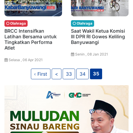
Olahraga
Olahraga
BRCC Intensifkan
Saat Wakil Ketua Komisi
Latihan Bersama untuk
III DPR RI Gowes Keliling
Tingkatkan Performa
Banyuwangi
Atlet
Senin , 08 Jan 2021
Selasa , 06 Apr 2021
35
‹ First
<
33
34