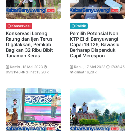
Konservasi
Politik
Konservasi Lereng
Pemilih Potensial Non
Raung dan Ijen Terus
KTP El di Banyuwangi
Digalakkan, Pemkab
Capai 19.126, Bawaslu
Bagikan 32 Ribu Bibit
Berharap Dispenduk
Tanaman Keras
Capil Merespon
Kamis , 18 Mei 2023
Rabu , 17 Mei 2023
17:38:45
09:31:46
dilihat 13,93 k
dilihat 16,28 k