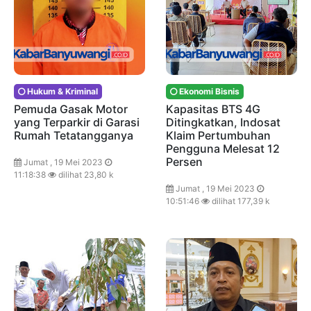
Hukum & Kriminal
Ekonomi Bisnis
Pemuda Gasak Motor
Kapasitas BTS 4G
yang Terparkir di Garasi
Ditingkatkan, Indosat
Rumah Tetatangganya
Klaim Pertumbuhan
Pengguna Melesat 12
Persen
Jumat , 19 Mei 2023
11:18:38
dilihat 23,80 k
Jumat , 19 Mei 2023
10:51:46
dilihat 177,39 k