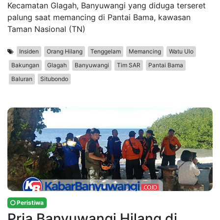
Kecamatan Glagah, Banyuwangi yang diduga terseret
palung saat memancing di Pantai Bama, kawasan
Taman Nasional (TN)
Insiden
Orang Hilang
Tenggelam
Memancing
Watu Ulo
Bakungan
Glagah
Banyuwangi
Tim SAR
Pantai Bama
Baluran
Situbondo
Peristiwa
Pria Banyuwangi Hilang di