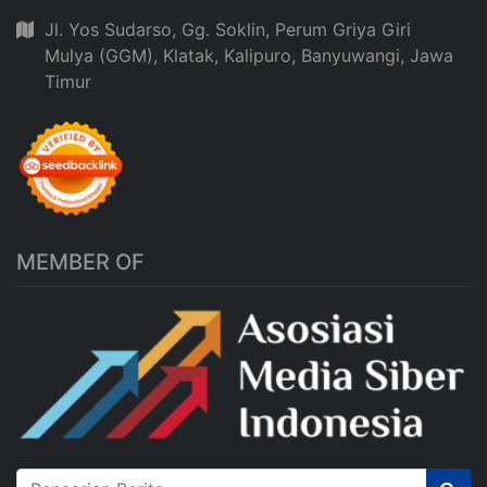
Jl. Yos Sudarso, Gg. Soklin, Perum Griya Giri
Mulya (GGM), Klatak, Kalipuro, Banyuwangi, Jawa
Timur
MEMBER OF