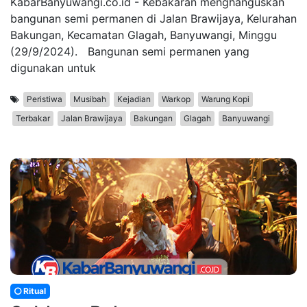
KabarBanyuwangi.co.id - Kebakaran menghanguskan
bangunan semi permanen di Jalan Brawijaya, Kelurahan
Bakungan, Kecamatan Glagah, Banyuwangi, Minggu
(29/9/2024). Bangunan semi permanen yang
digunakan untuk
Peristiwa
Musibah
Kejadian
Warkop
Warung Kopi
Terbakar
Jalan Brawijaya
Bakungan
Glagah
Banyuwangi
Ritual