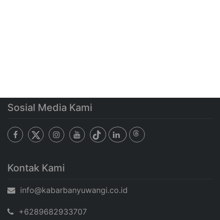
Sosial Media Kami
Kontak Kami
info@kabarbanyuwangi.co.id
+6289682933707