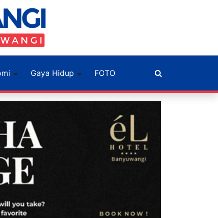
omi
Gaya Hidup
FOTO