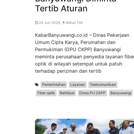
Tertib Aturan
24 Jun 2026 ,
dilihat 13k
KabarBanyuwangi.co.id – Dinas Pekerjaan
Umum Cipta Karya, Perumahan dan
Permukiman (DPU CKPP) Banyuwangi
meminta perusahaan penyedia layanan fibe
optik di wilayah setempat untuk patuh
terhadap perizinan dan tertib
Pemerintahan
Layanan
Telekomunikasi
Fiber optik
Retribusi
Dinas PU CKPP
Banyuwangi