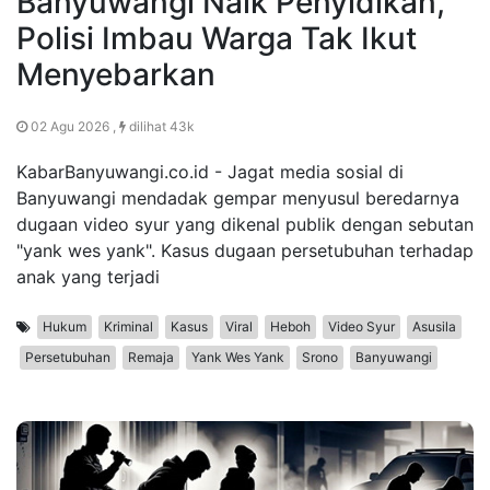
Banyuwangi Naik Penyidikan,
Polisi Imbau Warga Tak Ikut
Menyebarkan
02 Agu 2026 ,
dilihat 43k
KabarBanyuwangi.co.id - Jagat media sosial di
Banyuwangi mendadak gempar menyusul beredarnya
dugaan video syur yang dikenal publik dengan sebutan
"yank wes yank". Kasus dugaan persetubuhan terhadap
anak yang terjadi
Hukum
Kriminal
Kasus
Viral
Heboh
Video Syur
Asusila
Persetubuhan
Remaja
Yank Wes Yank
Srono
Banyuwangi