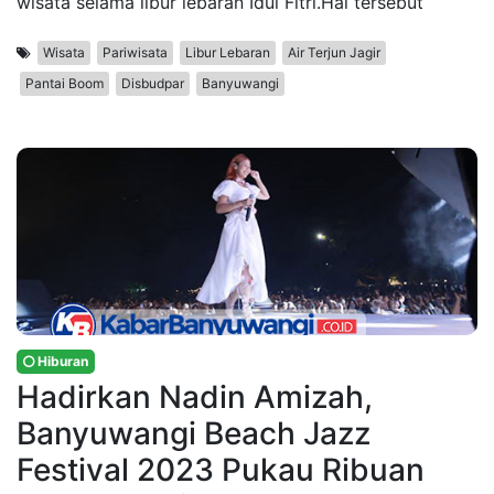
wisata selama libur lebaran Idul Fitri.Hal tersebut
Wisata
Pariwisata
Libur Lebaran
Air Terjun Jagir
Pantai Boom
Disbudpar
Banyuwangi
Hiburan
Hadirkan Nadin Amizah,
Banyuwangi Beach Jazz
Festival 2023 Pukau Ribuan