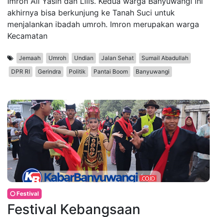
Imron Ali Yasin dan Lilis. Kedua warga Banyuwangi ini
akhirnya bisa berkunjung ke Tanah Suci untuk
menjalankan ibadah umroh. Imron merupakan warga
Kecamatan
Jemaah
Umroh
Undian
Jalan Sehat
Sumail Abadullah
DPR RI
Gerindra
Politik
Pantai Boom
Banyuwangi
Festival
Festival Kebangsaan