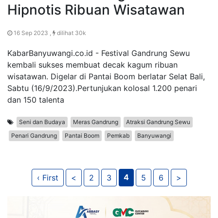
Hipnotis Ribuan Wisatawan
16 Sep 2023 ,
dilihat 30k
KabarBanyuwangi.co.id - Festival Gandrung Sewu
kembali sukses membuat decak kagum ribuan
wisatawan. Digelar di Pantai Boom berlatar Selat Bali,
Sabtu (16/9/2023).Pertunjukan kolosal 1.200 penari
dan 150 talenta
Seni dan Budaya
Meras Gandrung
Atraksi Gandrung Sewu
Penari Gandrung
Pantai Boom
Pemkab
Banyuwangi
4
‹ First
<
2
3
5
6
>