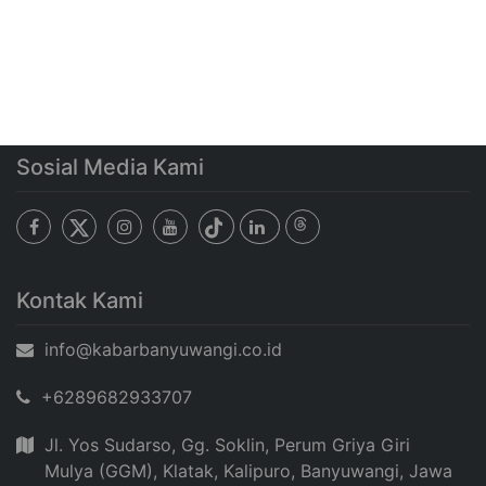
Sosial Media Kami
Kontak Kami
info@kabarbanyuwangi.co.id
+6289682933707
Jl. Yos Sudarso, Gg. Soklin, Perum Griya Giri
Mulya (GGM), Klatak, Kalipuro, Banyuwangi, Jawa