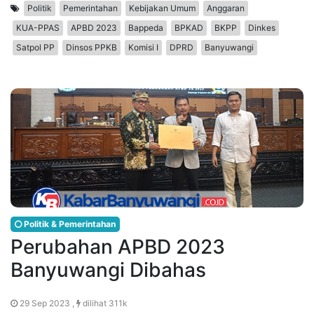
Politik
Pemerintahan
Kebijakan Umum
Anggaran
KUA-PPAS
APBD 2023
Bappeda
BPKAD
BKPP
Dinkes
Satpol PP
Dinsos PPKB
Komisi I
DPRD
Banyuwangi
Politik & Pemerintahan
Perubahan APBD 2023
Banyuwangi Dibahas
29 Sep 2023 ,
dilihat 311k