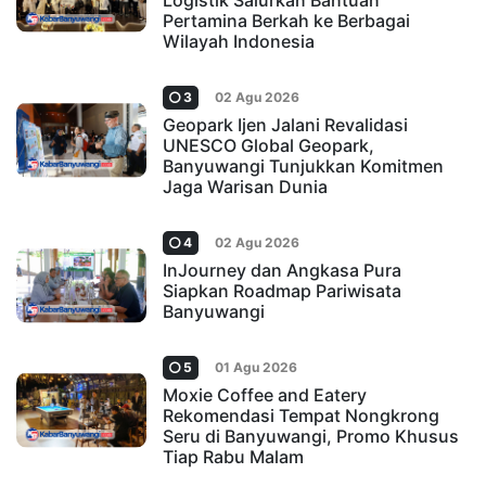
Logistik Salurkan Bantuan
Pertamina Berkah ke Berbagai
Wilayah Indonesia
3
02 Agu 2026
Geopark Ijen Jalani Revalidasi
UNESCO Global Geopark,
Banyuwangi Tunjukkan Komitmen
Jaga Warisan Dunia
4
02 Agu 2026
InJourney dan Angkasa Pura
Siapkan Roadmap Pariwisata
Banyuwangi
5
01 Agu 2026
Moxie Coffee and Eatery
Rekomendasi Tempat Nongkrong
Seru di Banyuwangi, Promo Khusus
Tiap Rabu Malam