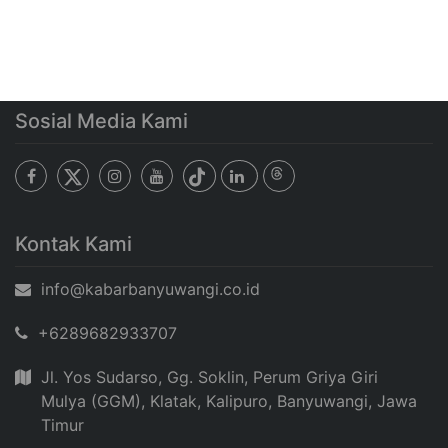
Sosial Media Kami
Kontak Kami
info@kabarbanyuwangi.co.id
+6289682933707
Jl. Yos Sudarso, Gg. Soklin, Perum Griya Giri
Mulya (GGM), Klatak, Kalipuro, Banyuwangi, Jawa
Timur