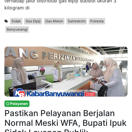
terhadap jalur distribusi gas elpiji subsidi ukuran 3
kilogram di
Sidak
Gas Elpiji
Gas Melon
Satreskrim
Polresta
Banyuwangi
Pelayanan
Pastikan Pelayanan Berjalan
Normal Meski WFA, Bupati Ipuk