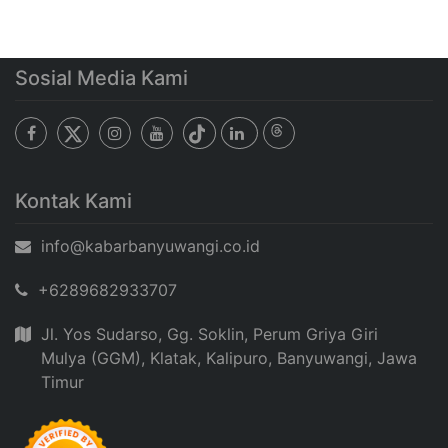
Sosial Media Kami
Kontak Kami
info@kabarbanyuwangi.co.id
+6289682933707
Jl. Yos Sudarso, Gg. Soklin, Perum Griya Giri
Mulya (GGM), Klatak, Kalipuro, Banyuwangi, Jawa
Timur