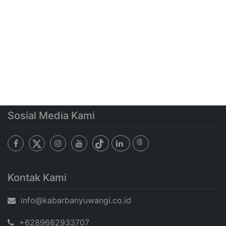
Sosial Media Kami
Kontak Kami
info@kabarbanyuwangi.co.id
+6289682933707