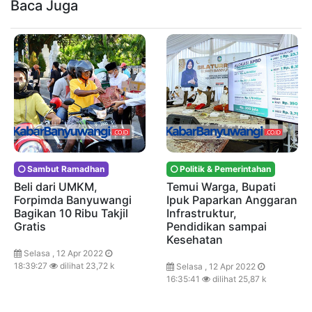
Baca Juga
Sambut Ramadhan
Politik & Pemerintahan
Beli dari UMKM,
Temui Warga, Bupati
Forpimda Banyuwangi
Ipuk Paparkan Anggaran
Bagikan 10 Ribu Takjil
Infrastruktur,
Gratis
Pendidikan sampai
Kesehatan
Selasa , 12 Apr 2022
18:39:27
dilihat 23,72 k
Selasa , 12 Apr 2022
16:35:41
dilihat 25,87 k