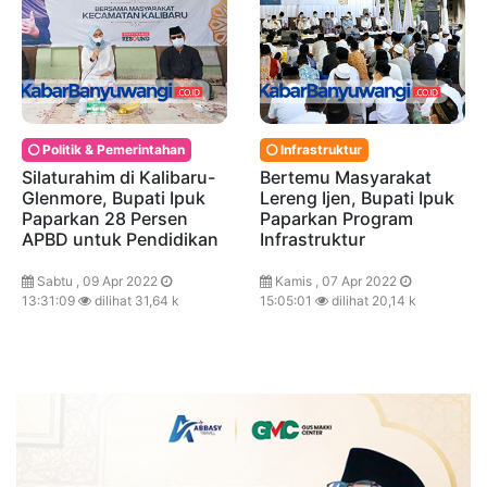
Politik & Pemerintahan
Infrastruktur
Silaturahim di Kalibaru-
Bertemu Masyarakat
Glenmore, Bupati Ipuk
Lereng Ijen, Bupati Ipuk
Paparkan 28 Persen
Paparkan Program
APBD untuk Pendidikan
Infrastruktur
Sabtu , 09 Apr 2022
Kamis , 07 Apr 2022
13:31:09
dilihat 31,64 k
15:05:01
dilihat 20,14 k