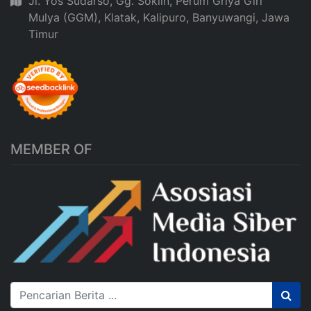
Jl. Yos Sudarso, Gg. Soklin, Perum Griya Giri
Mulya (GGM), Klatak, Kalipuro, Banyuwangi, Jawa
Timur
MEMBER OF