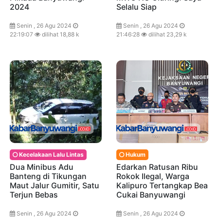
2024
Selalu Siap
Senin , 26 Agu 2024
Senin , 26 Agu 2024
22:19:07
dilihat 18,88 k
21:46:28
dilihat 23,29 k
Kecelakaan Lalu Lintas
Hukum
Dua Minibus Adu
Edarkan Ratusan Ribu
Banteng di Tikungan
Rokok Ilegal, Warga
Maut Jalur Gumitir, Satu
Kalipuro Tertangkap Bea
Terjun Bebas
Cukai Banyuwangi
Senin , 26 Agu 2024
Senin , 26 Agu 2024