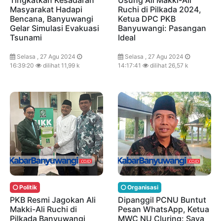
Tingkatkan Kesadaran
Usung Ali Makki-Ali
Masyarakat Hadapi
Ruchi di Pilkada 2024,
Bencana, Banyuwangi
Ketua DPC PKB
Gelar Simulasi Evakuasi
Banyuwangi: Pasangan
Tsunami
Ideal
Selasa , 27 Agu 2024
Selasa , 27 Agu 2024
16:39:20
dilihat 11,99 k
14:17:41
dilihat 26,57 k
Politik
Organisasi
PKB Resmi Jagokan Ali
Dipanggil PCNU Buntut
Makki-Ali Ruchi di
Pesan WhatsApp, Ketua
Pilkada Banyuwangi
MWC NU Cluring: Saya