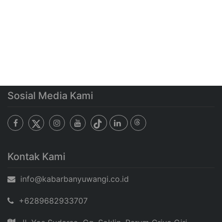
Sosial Media Kami
Kontak Kami
info@kabarbanyuwangi.co.id
+6289682933707