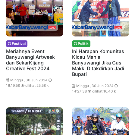
Festival
Politik
Meriahnya Event
Ini Harapan Komunitas
Banyuwangi Artweek
Kicau Mania
dan SekarKijang
Banyuwangi Jika Gus
Creative Fest 2024
Makki Ditakdirkan Jadi
Bupati
Minggu , 30 Jun 2024
16:19:58
dilihat 25,58 k
Minggu , 30 Jun 2024
14:27:38
dilihat 16,40 k