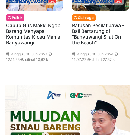
Politik
Olahraga
Cabup Gus Makki Ngopi
Ratusan Pesilat Jawa -
Bareng Menyapa
Bali Bertarung di
Komunitas Kicau Mania
"Banyuwangi Silat On
Banyuwangi
the Beach"
Minggu , 30 Jun 2024
Minggu , 30 Jun 2024
12:11:55
dilihat 18,62 k
11:07:27
dilihat 27,57 k