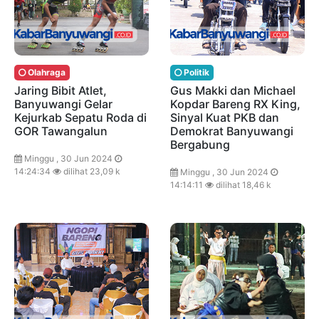
Olahraga
Politik
Jaring Bibit Atlet,
Gus Makki dan Michael
Banyuwangi Gelar
Kopdar Bareng RX King,
Kejurkab Sepatu Roda di
Sinyal Kuat PKB dan
GOR Tawangalun
Demokrat Banyuwangi
Bergabung
Minggu , 30 Jun 2024
14:24:34
dilihat 23,09 k
Minggu , 30 Jun 2024
14:14:11
dilihat 18,46 k