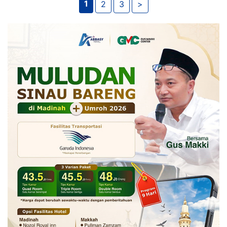
1
2
3
>