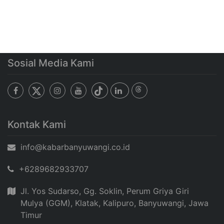
Sosial Media Kami
Kontak Kami
info@kabarbanyuwangi.co.id
+6289682933707
Jl. Yos Sudarso, Gg. Soklin, Perum Griya Giri
Mulya (GGM), Klatak, Kalipuro, Banyuwangi, Jawa
Timur