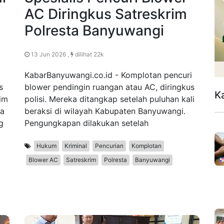
AC Diringkus Satreskrim
Polresta Banyuwangi
13 Jun 2026 ,
dilihat 22k
KabarBanyuwangi.co.id - Komplotan pencuri
s
blower pendingin ruangan atau AC, diringkus
K
Tim
polisi. Mereka ditangkap setelah puluhan kali
ta
beraksi di wilayah Kabupaten Banyuwangi.
g
Pengungkapan dilakukan setelah
Hukum
Kriminal
Pencurian
Komplotan
Blower AC
Satreskrim
Polresta
Banyuwangi