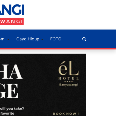
omi
Gaya Hidup
FOTO