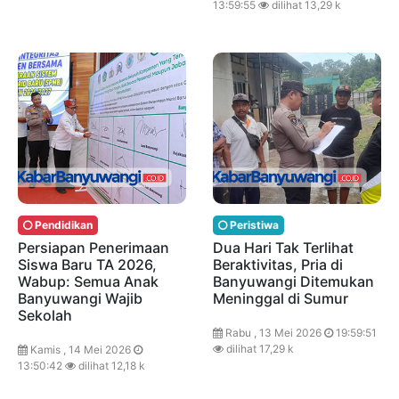
13:59:55
dilihat 13,29 k
Pendidikan
Peristiwa
Persiapan Penerimaan
Dua Hari Tak Terlihat
Siswa Baru TA 2026,
Beraktivitas, Pria di
Wabup: Semua Anak
Banyuwangi Ditemukan
Banyuwangi Wajib
Meninggal di Sumur
Sekolah
Rabu , 13 Mei 2026
19:59:51
dilihat 17,29 k
Kamis , 14 Mei 2026
13:50:42
dilihat 12,18 k