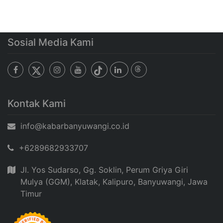
Sosial Media Kami
Kontak Kami
info@kabarbanyuwangi.co.id
+6289682933707
Jl. Yos Sudarso, Gg. Soklin, Perum Griya Giri
Mulya (GGM), Klatak, Kalipuro, Banyuwangi, Jawa
Timur