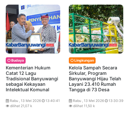
Budaya
Lingkungan
Kementerian Hukum
Kelola Sampah Secara
Catat 12 Lagu
Sirkular, Program
Tradisional Banyuwangi
Banyuwangi Hijau Telah
sebagai Kekayaan
Layani 23.410 Rumah
Intelektual Komunal
Tangga di 73 Desa
Rabu , 13 Mei 2026
13:40:41
Rabu , 13 Mei 2026
13:30:39
dilihat 21,07 k
dilihat 11,50 k