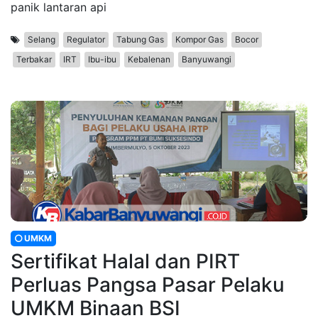
panik lantaran api
Selang
Regulator
Tabung Gas
Kompor Gas
Bocor
Terbakar
IRT
Ibu-ibu
Kebalenan
Banyuwangi
UMKM
Sertifikat Halal dan PIRT
Perluas Pangsa Pasar Pelaku
UMKM Binaan BSI