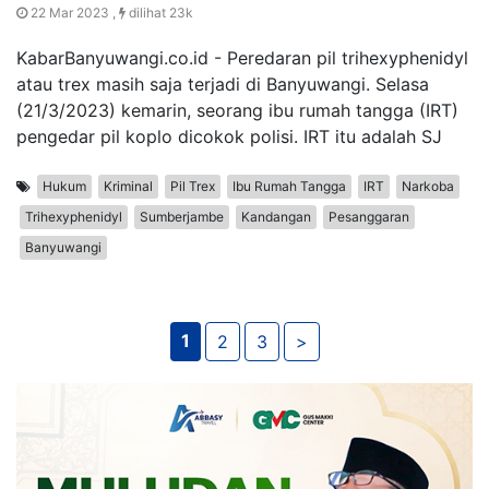
22 Mar 2023 ,
dilihat 23k
KabarBanyuwangi.co.id - Peredaran pil trihexyphenidyl
atau trex masih saja terjadi di Banyuwangi. Selasa
(21/3/2023) kemarin, seorang ibu rumah tangga (IRT)
pengedar pil koplo dicokok polisi. IRT itu adalah SJ
Hukum
Kriminal
Pil Trex
Ibu Rumah Tangga
IRT
Narkoba
Trihexyphenidyl
Sumberjambe
Kandangan
Pesanggaran
Banyuwangi
1
2
3
>