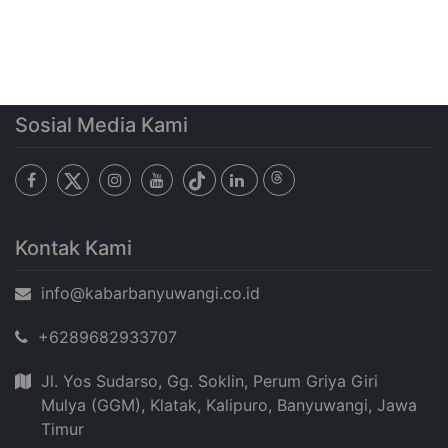
Sosial Media Kami
Kontak Kami
info@kabarbanyuwangi.co.id
+6289682933707
Jl. Yos Sudarso, Gg. Soklin, Perum Griya Giri
Mulya (GGM), Klatak, Kalipuro, Banyuwangi, Jawa
Timur