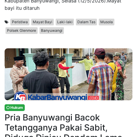
Kabupaten Banyuwangi, Selasa (12/5/2026).Mayat
bayi itu ditaruh
Peristiwa
Mayat Bayi
Laki-laki
Dalam Tas
Musola
Polsek Glenmore
Banyuwangi
Hukum
Pria Banyuwangi Bacok
Tetangganya Pakai Sabit,