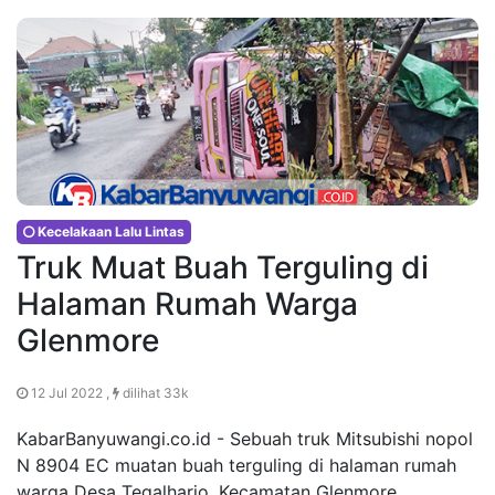
Kecelakaan Lalu Lintas
Truk Muat Buah Terguling di
Halaman Rumah Warga
Glenmore
12 Jul 2022 ,
dilihat 33k
KabarBanyuwangi.co.id - Sebuah truk Mitsubishi nopol
N 8904 EC muatan buah terguling di halaman rumah
warga Desa Tegalharjo, Kecamatan Glenmore,