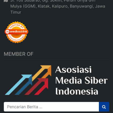
Jl. Yos Sudarso, Gg. Soklin, Perum Griya Giri
Mulya (GGM), Klatak, Kalipuro, Banyuwangi, Jawa
Timur
MEMBER OF