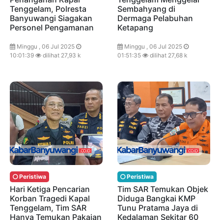
Tenggelam, Polresta
Sembahyang di
Banyuwangi Siagakan
Dermaga Pelabuhan
Personel Pengamanan
Ketapang
Minggu , 06 Jul 2025
Minggu , 06 Jul 2025
10:01:39
dilihat 27,93 k
01:51:35
dilihat 27,68 k
Peristiwa
Peristiwa
Hari Ketiga Pencarian
Tim SAR Temukan Objek
Korban Tragedi Kapal
Diduga Bangkai KMP
Tenggelam, Tim SAR
Tunu Pratama Jaya di
Hanya Temukan Pakaian
Kedalaman Sekitar 60