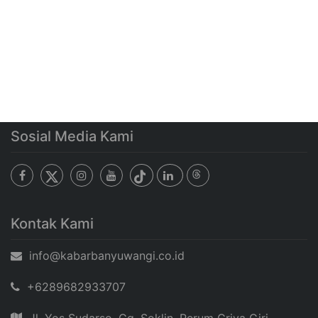
Sosial Media Kami
Kontak Kami
info@kabarbanyuwangi.co.id
+6289682933707